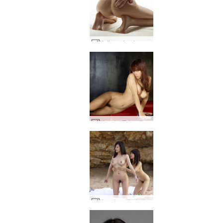
Katia sydende varm #171
Mayuko Tokyo flexi dukke #77
Konata og Lulu sololie #10