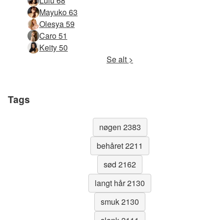
Lulu 68
Mayuko 63
Olesya 59
Caro 51
Keity 50
Se alt >
Tags
nøgen 2383
behåret 2211
sød 2162
langt hår 2130
smuk 2130