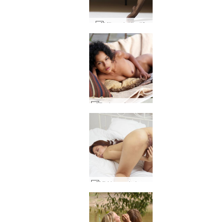
Milena lystig #9
Darine prinsesse fra Egypten #54
Miri lyserøde læber #48