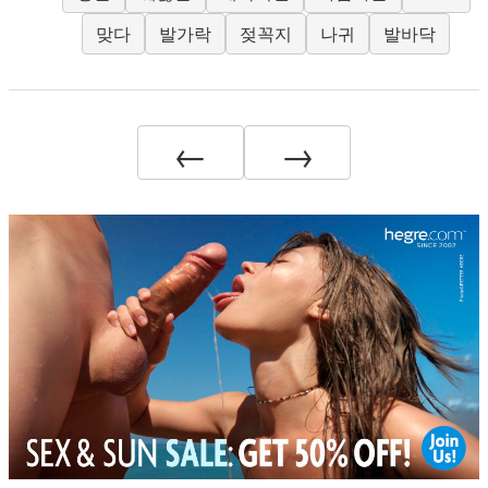
맞다
발가락
젖꼭지
나귀
발바닥
←
→