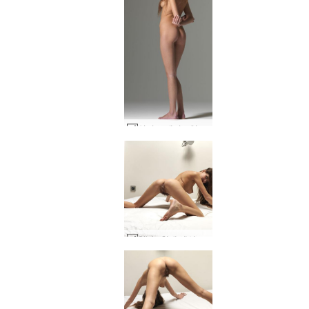
실비 노메이크업 올내추럴 #58
Silvie 침대 세션 #37