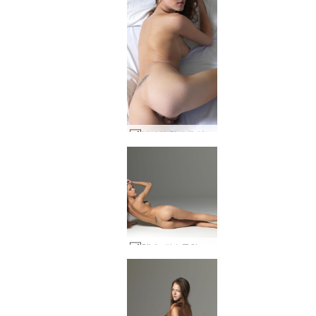
부시와 침대에 실비 #21
Silvie 덥수룩한 스튜디오 샷 #26