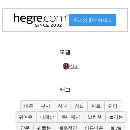
우리와 함께하세요
모델
실비
태그
마른
부시
침대
침실
피트
팬티
귀여운
나체상
옥내에서
날씬한
놀리는
창문
꿰뚫는
매혹적인
아름다운
silvie