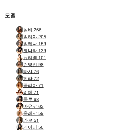
요
요
요
요
요
요
모델
실비 266
알리야 205
밀레나 159
코나타 139
뮤리엘 101
건방진 98
타샤 76
헤라 72
줄리아 71
리에 71
룰루 68
마유코 63
올레샤 59
카로 51
케이티 50