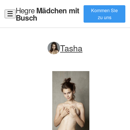
Hegre
Mädchen mit
Kommen Sie
☰
Busch
zu uns
Tasha