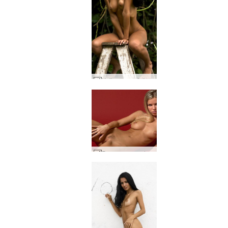
Keity memanjat #26
Pasarnya merah panas #44