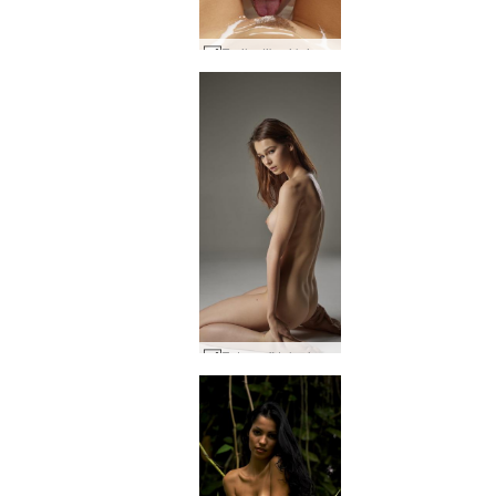
Emily diberi krim oleh Alya #42
Fotografi telanjang Tasha #34