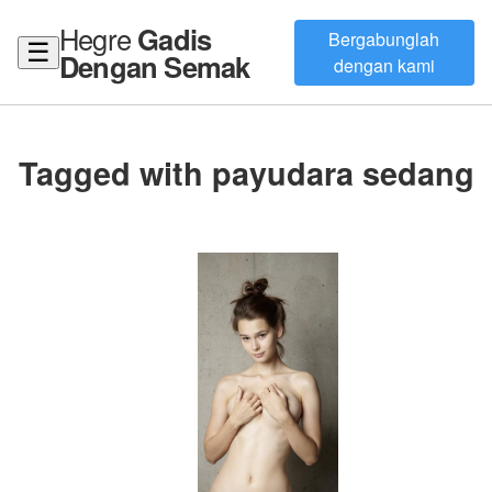
Hegre
Gadis
Bergabunglah
☰
Dengan Semak
dengan kami
Tagged with payudara sedang