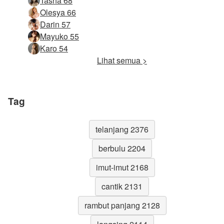
Tasha 68
Olesya 66
Darin 57
Mayuko 55
Karo 54
Lihat semua >
Tag
telanjang 2376
berbulu 2204
imut-imut 2168
cantik 2131
rambut panjang 2128