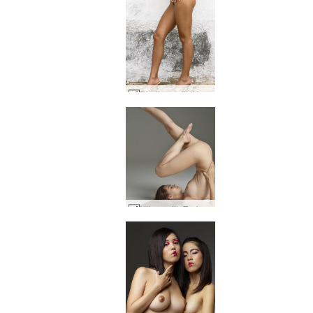
Dinding putih Keity #4
Nilon putih Tasha #40