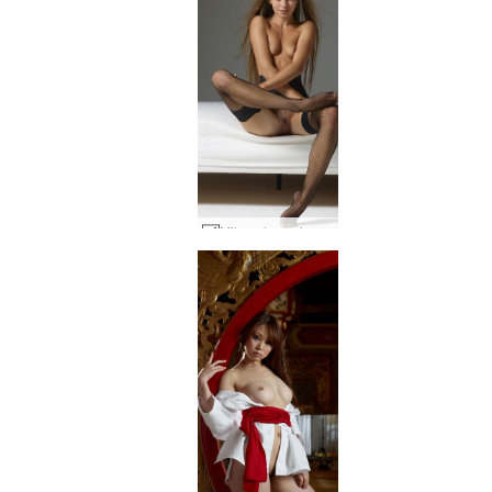
Milena lussuriosa #9