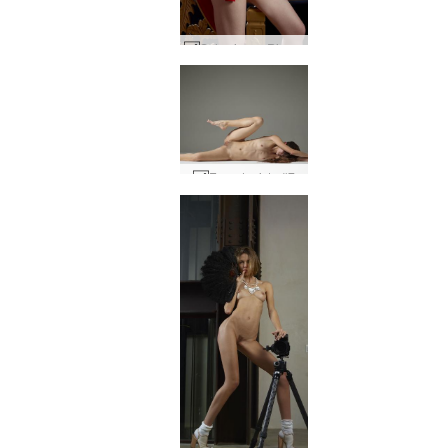
Sala cinese Rie #57
Era edonista #7