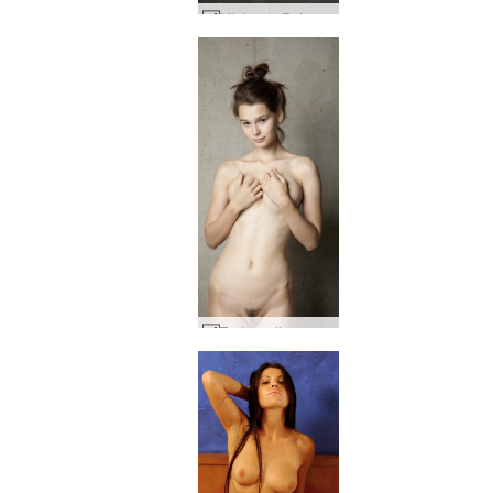
Mini moto Reina Yuuki #63
Tasha pelle e cemento #10