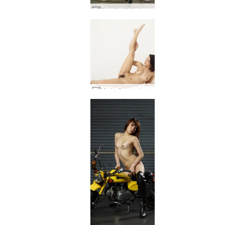
Autoritratti di piume nere di Alya #44
Maria Ozawa due scatole #39