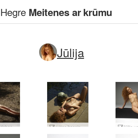
Hegre
Meitenes ar krūmu
Jūlija
Džūlija dabas meitene #22
Jūlijas baseins #81