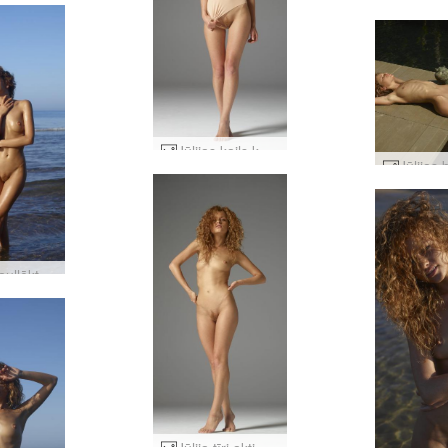
Jūlijas kails ķermenis #12
Jūlija saullēkts #10
Jūlija tīri akti #41