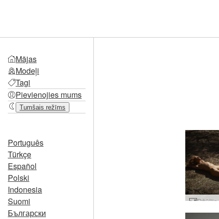
Mājas
Modeļi
Tagi
Pievienojies mums
Tumšais režīms
Português
Türkçe
Español
Polski
Indonesia
Suomi
Български