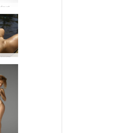
Jūlija rudmate kaili #16
Jūlijas baseins #68