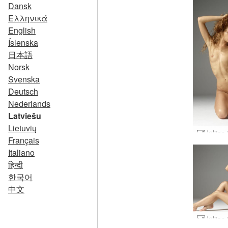
Dansk
Ελληνικά
English
Íslenska
日本語
Norsk
Svenska
Deutsch
Nederlands
Latviešu
Lietuvių
Français
Italiano
हिन्दी
한국어
中文