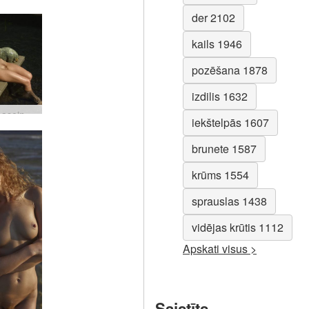
der 2102
kails 1946
pozēšana 1878
izdilis 1632
Jūlijas baseins #48
iekštelpās 1607
brunete 1587
krūms 1554
sprauslas 1438
vidējas krūtis 1112
Apskati visus >
Saistīts