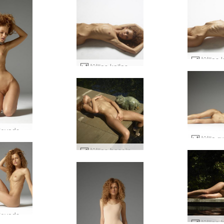
Jūlijas kailas figūras #16
Jūlijas ievads #49
Jūlijas baseins #77
Jūlijas ievads #45