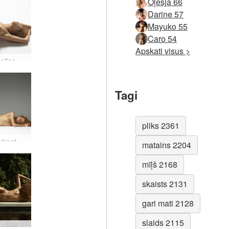
Oļesja 66
Darine 57
Mayuko 55
Caro 54
Apskati visus >
Jūlijas kailas figūras #4
Tagi
pliks 2361
Jūlija rudmate kaili #8
matains 2204
mīļš 2168
skaists 2131
gari mati 2128
slaids 2115
Jūlijas baseins #29