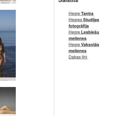
Jūlija saullēkts #30
Hegre
Tantra
Hegres
Studijas
fotogrāfija
Hegre
Lesbiešu
meitenes
Hegre
Vaksotās
meitenes
Dabas tīņi
Jūlijas horizonts #4