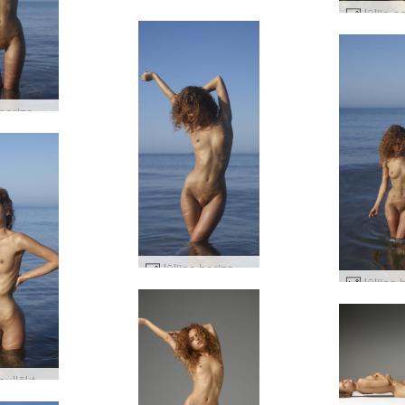
Jūlijas horizonts #17
Jūlijas horizonts #13
Jūlija saullēkts #50