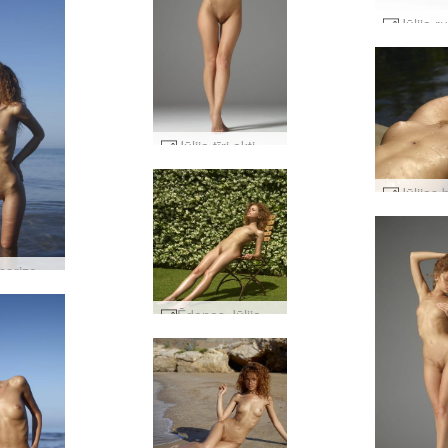
Jūlija tīri akti #32
Jūlijas horizonts #21
Ēdenes Jūlijas dārzs #39