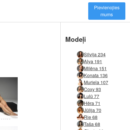
Pievienojies
mums
Modeļi
Silvija 234
Alya 191
Milēna 151
Konata 136
Muriela 107
Coxy 93
Lulū 77
Hēra 71
Jūlija 70
Rie 68
Jūlija vasaras raibumi fantāzija #30
Taša 68