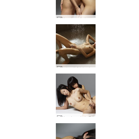
Konata un Lulu Kioto Geikos #72
Lulu mitrā labsajūta #41
Konata un Lulu Tokijas seksa lelles #13