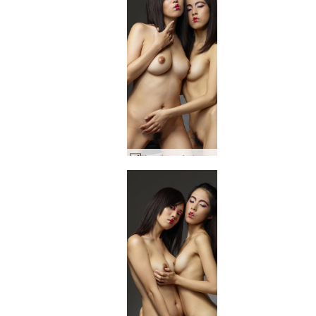
Konata un Lulu Kioto Geikos #35