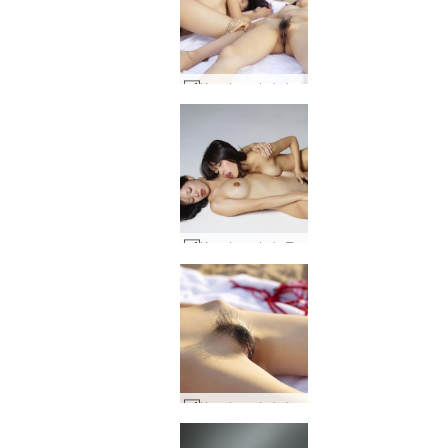
Konata un Lulu kailā pludmale #45
Konata un Lulu Tokijas prieks #15
Konata un Lulu kailā pludmale #29