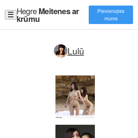
Hegre
Meitenes ar
Pievienojies
☰
krūmu
mums
Lulū
Konata un Lulu saules eļļa #10