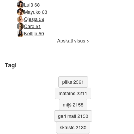
Lulū 68
Mayuko 63
Oļesja 59
Caro 51
Keitija 50
Apskati visus >
Tagi
pliks 2361
matains 2211
mīļš 2158
gari mati 2130
skaists 2130