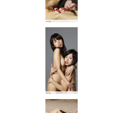
Konata un Lulu jutekliskie suši #24
Konata un Lulu ražoti Japānā #28