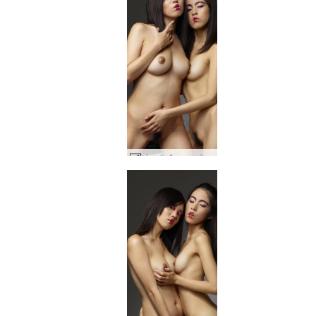
कोनाटा और लुलु क्योटो गीकोस #35