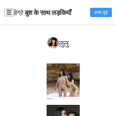
हेग्रे
बुश के साथ लड़कियाँ
☰
हमसे जुड़ें
लुलु
कोनाटा और लुलु सन ऑयल #10