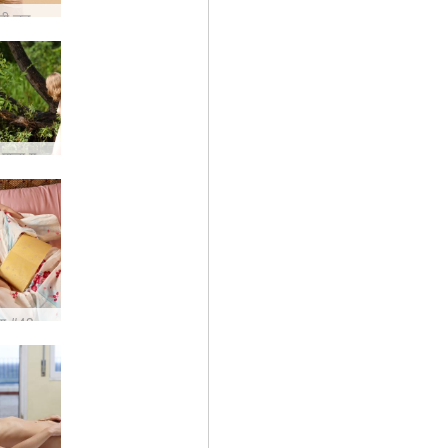
ओलेसा मोती लड़की #3
अन्ना और माजा गहरे पानी में #2
शा #43