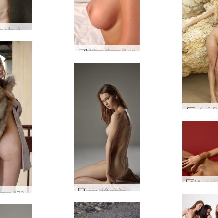
ताशा त्वचा और ठोस #10
मोनिका बिस्तर में #9
कॉक्सी क
ताशा नंगी फोटोग्राफी #34
बाहर #76