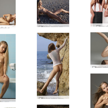
चार पर
मिलेना समुद्र तट जीवन #33
मिलेना स्टूडियो नंगी #20
मिलेना सफेद पारदर्शी #62
मिलेना एंजेल बाथ #51