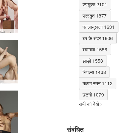
उपयुक्त 2101
प्रस्तुत 1877
पतला-दुबला 1631
ियां #9
घर के अंदर 1606
श्यामला 1586
झाड़ी 1553
निपल्स 1438
मध्यम स्तन 1112
ताशा सफेद नाइलन के मोज़े #40
छंटनी 1079
सभी को देखें >
संबंधित