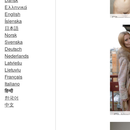
Dansk
Ελληνικά
English
Íslenska
日本語
Norsk
Svenska
Deutsch
Nederlands
Latviešu
Lietuvių
Français
Italiano
हिन्दी
한국어
中文
ओलेसा 