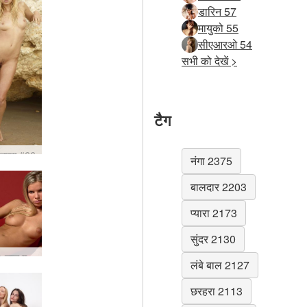
डारिन 57
मायुको 55
सीएआरओ 54
सभी को देखें >
टैग
्लिफ्स #66
नंगा 2375
बालदार 2203
प्यारा 2173
सुंदर 2130
Marketa लाल गर्म #44
लंबे बाल 2127
छरहरा 2113