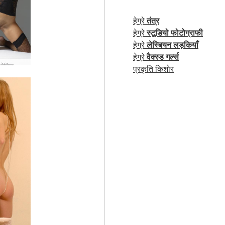
हेग्रे
तंत्र
हेग्रे
स्टूडियो फोटोग्राफी
हेग्रे
लेस्बियन लड़कियाँ
हेग्रे
वैक्स्ड गर्ल्स
मिलेना ला पेटिट फिले #31
प्रकृति किशोर