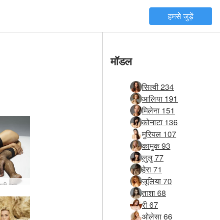
हमसे जुड़ें
मॉडल
सिल्वी 234
आलिया 191
मिलेना 151
कोनाटा 136
मुरियल 107
कामुक 93
लुलु 77
हेरा 71
जूलिया 70
मिलेना जंगली सुंदरता #57
ताशा 68
री 67
ओलेसा 66