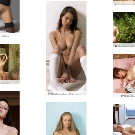
मिलेना ला पेटिट फिले #3
कॅथ्रीन प्रतिबिंब #27
एलिज़ाबेथ में hotpants #85
री गी