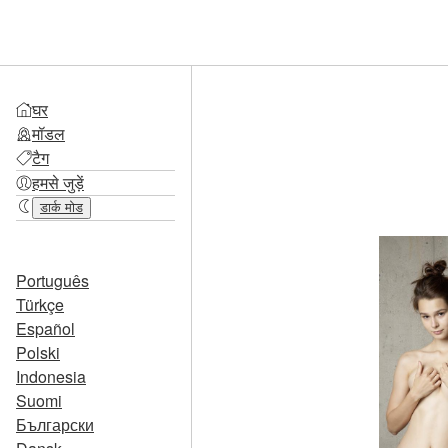
घर
मॉडल
टैग
हमसे जुड़ें
डार्क मोड
Português
Türkçe
Español
Polski
Indonesia
Suomi
Български