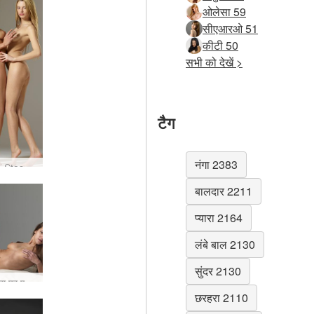
ओलेसा 59
सीएआरओ 51
कीटी 50
सभी को देखें >
टैग
नंगा 2383
एन Silvie Stasha कार्यशाला सत्र #14
बालदार 2211
प्यारा 2164
लंबे बाल 2130
सुंदर 2130
Silvie मज़ा पर एक futon #24
छरहरा 2110