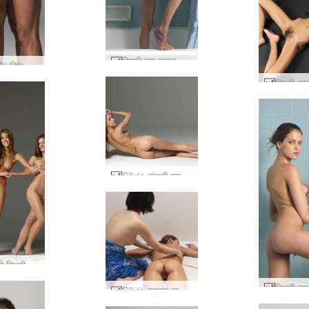
सिल्वी बुश स्नान #108
Silvie और सिंह जोड़ी #93
Silvie जंगली स्टूडियो शॉट्स #26
मौज किकी सिल्वी तांत्रिक तिकड़ी #51
Silvie कामुक मालिश #21