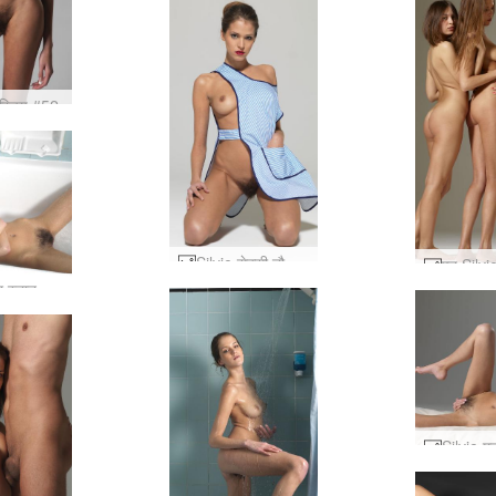
 परिचय #52
Silvie सेक्सी नौकरानी #73
सिल्वी बुश स्नान #112