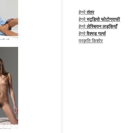
हेग्रे
तंत्र
हेग्रे
स्टूडियो फोटोग्राफी
हेग्रे
लेस्बियन लड़कियाँ
हेग्रे
वैक्स्ड गर्ल्स
Silvie सेक्सी नौकरानी #97
प्रकृति किशोर
Silvie मज़ा पर एक futon #55