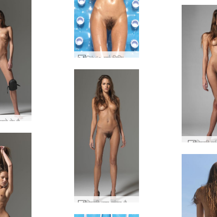
Silvie गर्म बिकिनी #85
Silvie घुटने के पैड #2
सिल्वी 
सिल्वी बुश सुंदर है #60