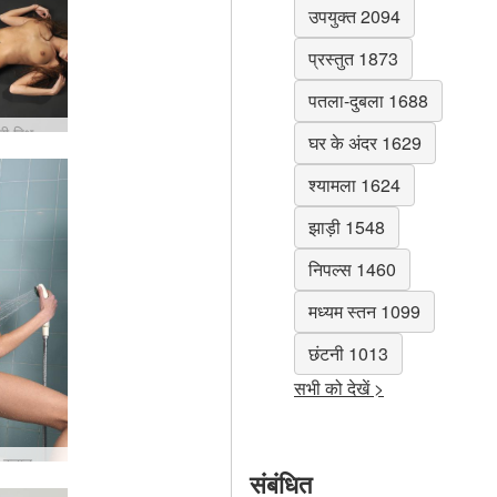
उपयुक्त 2094
प्रस्तुत 1873
पतला-दुबला 1688
सिल्वी काली विधवा #35
घर के अंदर 1629
श्यामला 1624
झाड़ी 1548
निपल्स 1460
मध्यम स्तन 1099
छंटनी 1013
सभी को देखें >
सिल्वी बुश स्नान #37
संबंधित