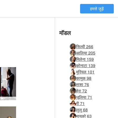
हमसे जुड़ें
मॉडल
सिल्वी 266
आलिया 205
मिलेना 159
कोनाटा 139
मुरियल 101
कामुक 98
ताशा 76
हेरा 72
जूलिया 71
हेग्रे कार्यशाला क्षण #39
री 71
लुलु 68
मायुको 63