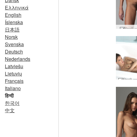
Dansk
Ελληνικά
English
Íslenska
सिल्वी
日本語
Norsk
Svenska
Deutsch
Nederlands
Latviešu
Lietuvių
Français
Italiano
हिन्दी
한국어
中文