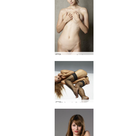
ताशा त्वचा और ठोस #10
मिलेना जंगली सुंदरता #57