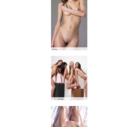
कैरो ने कब्जा कर लिया #46
चार परियां #9