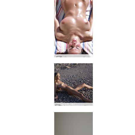
म्यूरियल जल रहा है #2
मिलेना समुद्र तट जीवन #33