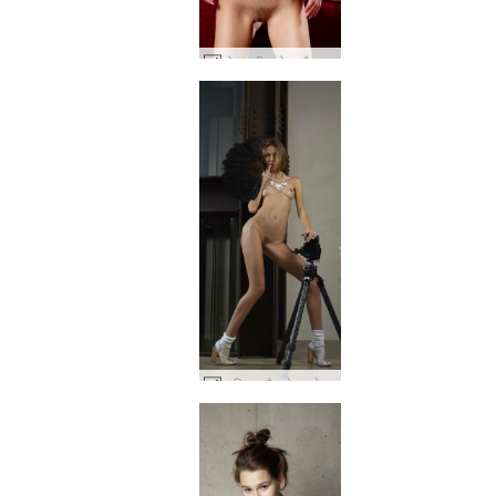
ओल्गा डी। गोरा और सुंदर #31
आलिया ब्लैक फेदर सेल्फ पोर्ट्रेट्स #44