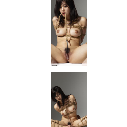
Konata verdzība 2. daļa #55