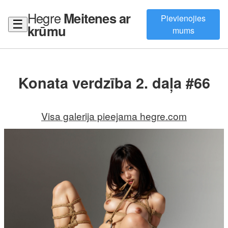
Hegre
Meitenes ar
Pievienojies
☰
krūmu
mums
Konata verdzība 2. daļa #66
Visa galerija pieejama hegre.com