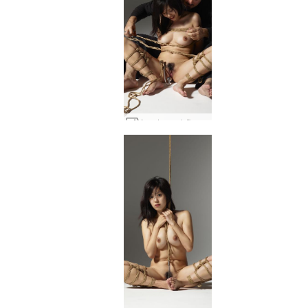
Konata verdzība 2. daļa #18