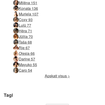
Milēna 151
Konata 136
Muriela 107
Coxy 93
Lulū 77
Hēra 71
Jūlija 70
Taša 68
Rie 67
Oļesja 66
Darine 57
Mayuko 55
Caro 54
Apskati visus >
Tagi