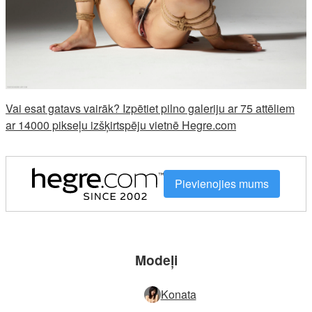
Vai esat gatavs vairāk? Izpētiet pilno galeriju ar 75 attēliem
ar 14000 pikseļu izšķirtspēju vietnē Hegre.com
Pievienojies mums
Modeļi
Konata