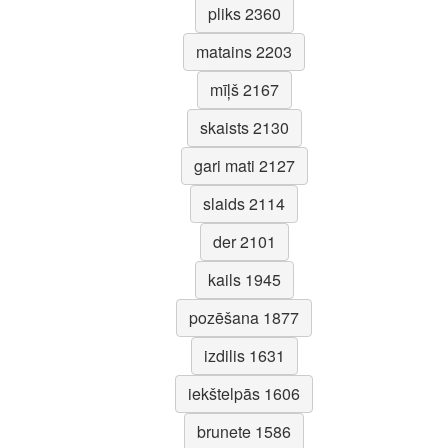
pliks 2360
matains 2203
mīļš 2167
skaists 2130
gari mati 2127
slaids 2114
der 2101
kails 1945
pozēšana 1877
izdilis 1631
iekštelpās 1606
brunete 1586