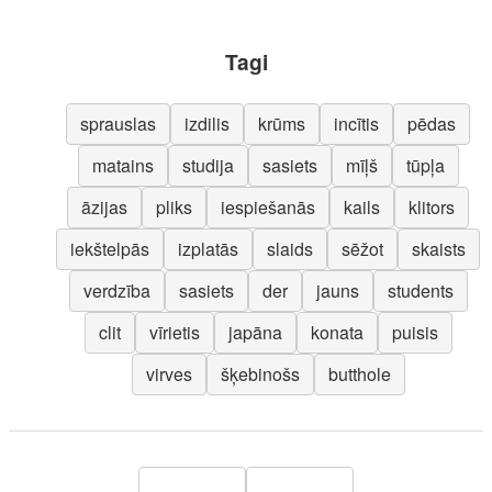
Tagi
sprauslas
izdilis
krūms
incītis
pēdas
matains
studija
sasiets
mīļš
tūpļa
āzijas
pliks
iespiešanās
kails
klitors
iekštelpās
izplatās
slaids
sēžot
skaists
verdzība
sasiets
der
jauns
students
clit
vīrietis
japāna
konata
puisis
virves
šķebinošs
butthole