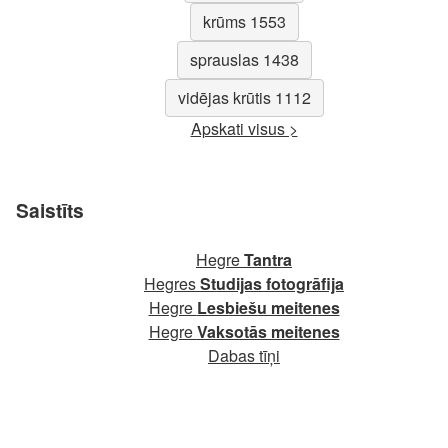
krūms 1553
sprauslas 1438
vidējas krūtis 1112
Apskati visus >
Saistīts
Hegre
Tantra
Hegres
Studijas fotogrāfija
Hegre
Lesbiešu meitenes
Hegre
Vaksotās meitenes
Dabas tīņi